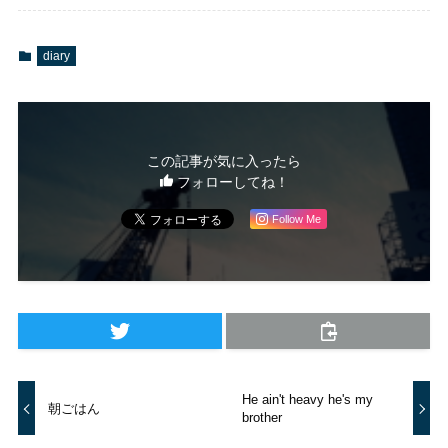
diary
この記事が気に入ったら
フォローしてね！
Follow Me
He ain't heavy he's my
朝ごはん
brother