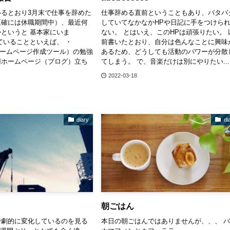
るとおり3月末で仕事を辞めた
仕事辞める直前ということもあり、バタバ
正確には休職期間中）、最近何
していてなかなかHPや日記に手をつけら
というと 基本家にいま
ない。 とはいえ、このHPは頑張りたい。 
ていることといえば、 ・
前書いたとおり、自分は色んなことに興味
s（ホームページ作成ツール）の勉強
あるため、どうしても活動のパワーが分散
用ホームページ（ブログ）立ち
てしまう。 で、音楽だけは別にやりたい...
2022-03-18
diary
di
朝ごはん
で劇的に変化しているのを見る
本日の朝ごはんではありませんが、、、 