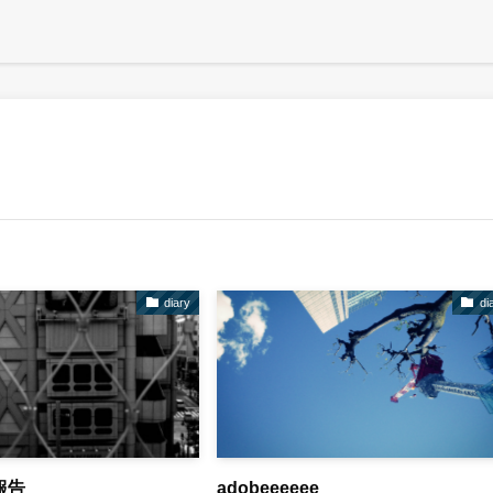
diary
di
報告
adobeeeeee