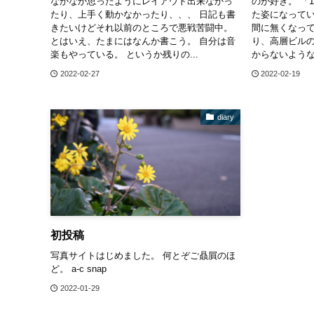
なかなか思ったようにレイアウト出来なかっ
のが好き。 「
たり、上手く動かなかったり、、、 日記も書
た姿になってい
きたいけどそれ以前のところで悪戦苦闘中。
間に無くなっ
とはいえ、たまにはなんか書こう。 自分は音
り、高層ビル
楽もやっている。 というか残りの...
からないような
2022-02-27
2022-02-19
diary
初投稿
写真サイトはじめました。 何とぞご贔屓のほ
ど。 a-c snap
2022-01-29