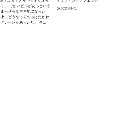
1週間ぶり」とかでも全く違っ
ナマフィンとカフェラテ
く。 でかいビルがあっという
2022-01-31
てまっさらな空き地になった
の上にどうやってのっけたかわ
クレーンがあったり。 そ...