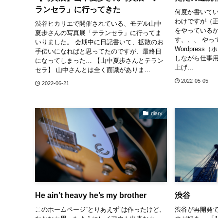
ランセラ」に行ってきた
何度か書いてい
わけですが（
渋谷ヒカリエで開催されている、モデル山中
をやっているか
夏歩さんの写真展「テランセラ」に行ってま
す、、、 やっ
いりました。 会期中に日記書いて、拡散のお
Wordpres
手伝いになればと思ってたのですが、最終日
しながら仕事
になってしまった… 【山中夏歩さんとテラン
上げ...
セラ】 山中さんとは全く面識がありま...
2022-05-05
2022-06-21
diary
He ain’t heavy he’s my brother
渋谷
このホームページ“とりあえず”は作ったけど、
渋谷が再開発