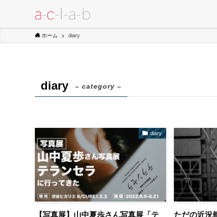
ホーム
diary
diary
– category –
diary
【写真展】山中夏歩さん写真展「テ
ただの近況