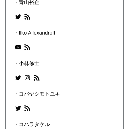
・青山裕企
Twitter
RSS フィード
・Ilko Allexandroff
YouTube
RSS フィード
・小林修士
Twitter
Instagram
RSS フィード
・コバヤシモトユキ
Twitter
RSS フィード
・コハラタケル